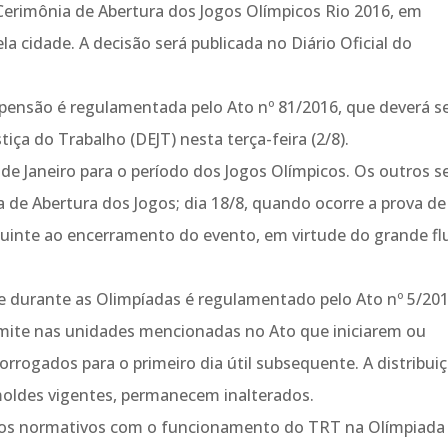
Cerimônia de Abertura dos Jogos Olímpicos Rio 2016, em
a cidade. A decisão será publicada no Diário Oficial do
pensão é regulamentada pelo Ato nº 81/2016, que deverá s
tiça do Trabalho (DEJT) nesta terça-feira (2/8).
 de Janeiro para o período dos Jogos Olímpicos. Os outros s
ia de Abertura dos Jogos; dia 18/8, quando ocorre a prova de
eguinte ao encerramento do evento, em virtude do grande f
 durante as Olimpíadas é regulamentado pelo Ato nº 5/201
âmite nas unidades mencionadas no Ato que iniciarem ou
rrogados para o primeiro dia útil subsequente. A distribui
 moldes vigentes, permanecem inalterados.
 atos normativos com o funcionamento do TRT na Olímpiada