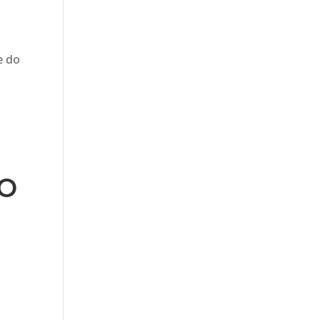
e do
ao