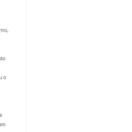
o
nto,
 do
u o
e
 um