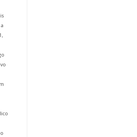
is
 a
1,
go
ivo
um
lico
ão