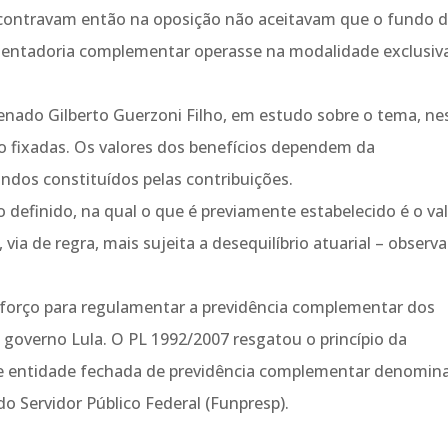
ncontravam então na oposição não aceitavam que o fundo 
osentadoria complementar operasse na modalidade exclusiv
Senado Gilberto Guerzoni Filho, em estudo sobre o tema, ne
 fixadas. Os valores dos benefícios dependem da
undos constituídos pelas contribuições.
 definido, na qual o que é previamente estabelecido é o va
ia de regra, mais sujeita a desequilíbrio atuarial – observa
esforço para regulamentar a previdência complementar dos
governo Lula. O PL 1992/2007 resgatou o princípio da
o de entidade fechada de previdência complementar denomin
 Servidor Público Federal (Funpresp).