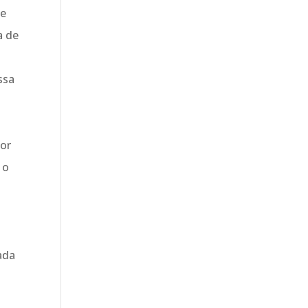
de
a de
ssa
lor
 o
ada