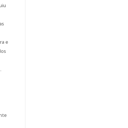
uiu
as
ra e
dos
.
ente