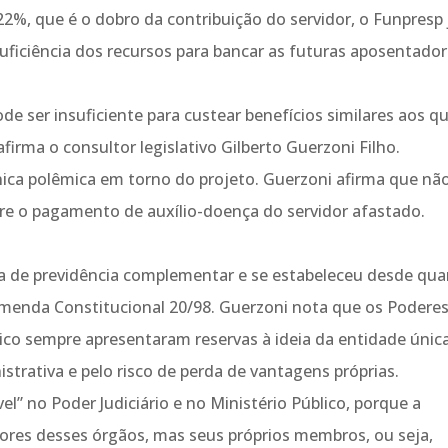
22%, que é o dobro da contribuição do servidor, o Funpresp 
suficiência dos recursos para bancar as futuras aposentador
de ser insuficiente para custear benefícios similares aos q
afirma o consultor legislativo Gilberto Guerzoni Filho.
nica polêmica em torno do projeto. Guerzoni afirma que nã
re o pagamento de auxílio-doença do servidor afastado.
ca de previdência complementar e se estabeleceu desde qu
 Emenda Constitucional 20/98. Guerzoni nota que os Podere
blico sempre apresentaram reservas à ideia da entidade única
trativa e pelo risco de perda de vantagens próprias.
el” no Poder Judiciário e no Ministério Público, porque a
ores desses órgãos, mas seus próprios membros, ou seja,