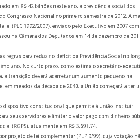
ado em R$ 42 bilhões neste ano, a previdência social dos
a do Congresso Nacional no primeiro semestre de 2012. A ma
de lei (PLC 1992/2007), enviado pelo Executivo em 2007 com
cassou na Câmara dos Deputados em 14 de dezembro de 201
egras para reduzir o deficit da Previdência Social no lon
ximo ano. No curto prazo, como estima o secretário-execut
a, a transição deverá acarretar um aumento pequeno na
ue, em meados da década de 2040, a União começará a ter 
o dispositivo constitucional que permite à União instituir
a seus servidores e limitar o valor pago com dinheiro púb
ocial (RGPS), atualmente em R$ 3.691,74.
or projeto de lei complementar (PLP 9/99), cuja votação n