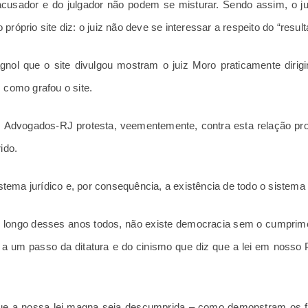
acusador e do julgador não podem se misturar. Sendo assim, o jui
óprio site diz: o juiz não deve se interessar a respeito do “resul
nol que o site divulgou mostram o juiz Moro praticamente dirigin
 como grafou o site.
s Advogados-RJ protesta, veementemente, contra esta relação pr
ido.
stema jurídico e, por consequência, a existência de todo o sistema 
 longo desses anos todos, não existe democracia sem o cumprim
um passo da ditatura e do cinismo que diz que a lei em nosso Pa
ue a nossa lei magna seja descumprida – como demonstram os fat