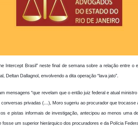
he Intercept Brasil” neste final de semana sobre a relação entre o ex
l, Deltan Dallagnol, envolvendo a dita operação “lava jato”.
am mensagens “que revelam que o então juiz federal e atual ministro 
 conversas privadas (…), Moro sugeriu ao procurador que trocasse a
s e pistas informais de investigação, antecipou ao menos uma deci
 fosse um superior hierárquico dos procuradores e da Polícia Federa