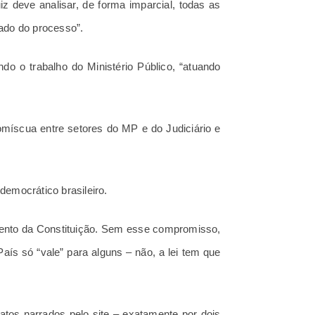
z deve analisar, de forma imparcial, todas as
tado do processo”.
do o trabalho do Ministério Público, “atuando
omíscua entre setores do MP e do Judiciário e
democrático brasileiro.
ento da Constituição. Sem esse compromisso,
ís só “vale” para alguns – não, a lei tem que
os narrados pelo site – exatamente por dois