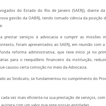
vogados do Estado do Rio de Janeiro (SAERJ), diante da
ova gestão da OABRJ, tendo tomado ciência da posição da
a:
a prestar serviços à advocacia e cumprir as missões ins
ontexto, foram apresentados ao SAERJ, em reunião com a 
unda reforma administrativa, que teve início já no prim
árias para o reequilíbrio financeiro da instituição, red
 que causou certa comoção no meio da Advocacia.
icado ao Sindicato, se fundamentou no cumprimento do Pro
 cada vez mais eficiente na sua prestação de serviços, co
ustera com um valor que rege nossas entidades.