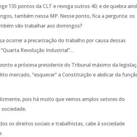
nge 135 pontos da CLT e revoga outros 40; e de quebra ain
ingos, também nessa MP. Nesse ponto, fica a pergunta: os
também vão trabalhar aos domingos?
 ocorrer a precarização do trabalho por causa dessas
“Quarta Revolução Industrial”…
 ponto a próxima presidente do Tribunal máximo da legisla
dito mercado, “esquecer” a Constituição e abdicar da funçã
elizmente, pois há muito que vemos amplos setores do
a sociedade.
os os direitos sociais e trabalhistas, cabe à sociedade
r.