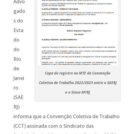
Advo
gado
s do
Esta
do
do
Rio
de
Capa do registro no MTE da Convenção
Janei
Coletiva de Trabalho 2022/2023 entre o SAERJ
ro
e o Sinsa-SP/RJ
(SAE
RJ)
informa que a Convenção Coletiva de Trabalho
(CCT) assinada com o Sindicato das