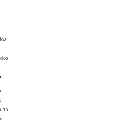
dos
ados
i.
a
o
m da
es.
l