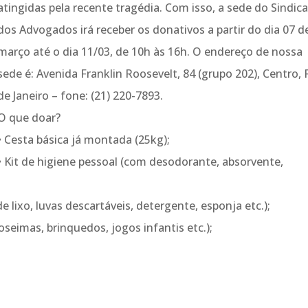
atingidas pela recente tragédia. Com isso, a sede do Sindic
dos Advogados irá receber os donativos a partir do dia 07 d
março até o dia 11/03, de 10h às 16h. O endereço de nossa
sede é: Avenida Franklin Roosevelt, 84 (grupo 202), Centro, 
de Janeiro – fone: (21) 220-7893.
O que doar?
• Cesta básica já montada (25kg);
• Kit de higiene pessoal (com desodorante, absorvente,
e lixo, luvas descartáveis, detergente, esponja etc.);
seimas, brinquedos, jogos infantis etc.);