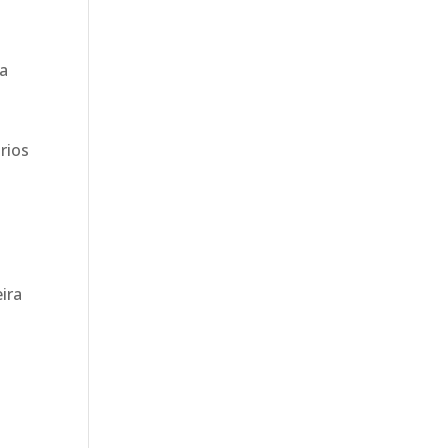
sa
rios
ira