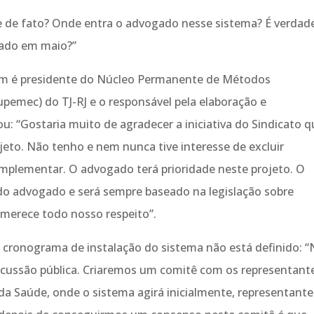
te de fato? Onde entra o advogado nesse sistema? É verdad
tado em maio?”
m é presidente do Núcleo Permanente de Métodos
pemec) do TJ-RJ e o responsável pela elaboração e
: “Gostaria muito de agradecer a iniciativa do Sindicato q
eto. Não tenho e nem nunca tive interesse de excluir
mplementar. O advogado terá prioridade neste projeto. O
ida do advogado e será sempre baseado na legislação sobre
merece todo nosso respeito”.
cronograma de instalação do sistema não está definido: “
iscussão pública. Criaremos um comitê com os representant
 Saúde, onde o sistema agirá inicialmente, representante