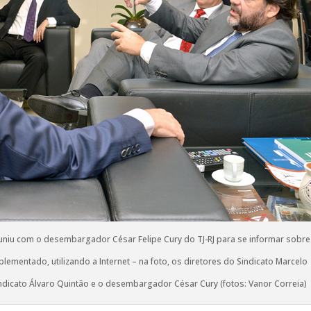
euniu com o desembargador César Felipe Cury do TJ-RJ para se informar sobre
lementado, utilizando a Internet – na foto, os diretores do Sindicato Marcelo
Sindicato Álvaro Quintão e o desembargador César Cury (fotos: Vanor Correia)