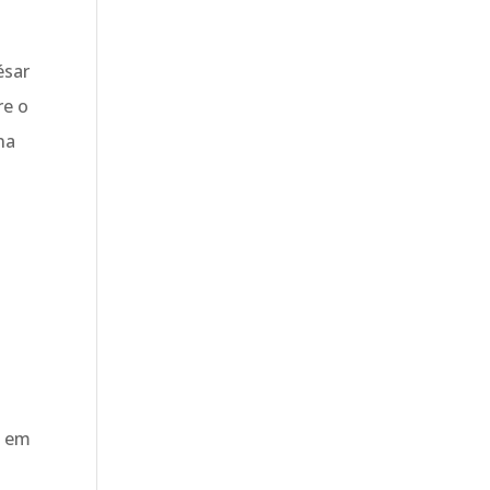
ésar
re o
na
e em