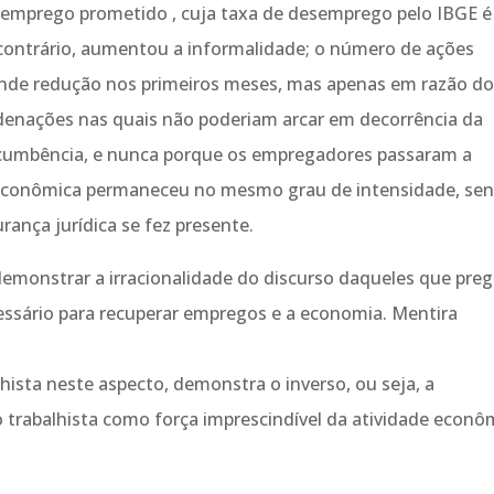
emprego prometido , cuja taxa de desemprego pelo IBGE é
contrário, aumentou a informalidade; o número de ações
rande redução nos primeiros meses, mas apenas em razão d
denações nas quais não poderiam arcar em decorrência da
cumbência, e nunca porque os empregadores passaram a
ise econômica permaneceu no mesmo grau de intensidade, se
rança jurídica se fez presente.
emonstrar a irracionalidade do discurso daqueles que pre
necessário para recuperar empregos e a economia. Mentira
ista neste aspecto, demonstra o inverso, ou seja, a
 trabalhista como força imprescindível da atividade econô