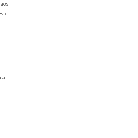
 aos
esa
a a