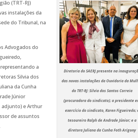
gião (TRT-RJ)
vas instalações da
sede do Tribunal, na
dos Advogados do
igueiredo,
 representando a
Diretoria do SAERJ presente na inauguraç
etoras Silvia dos
das novas instalações da Ouvidoria da Mul
Juliana da Cunha
do TRT-RJ: Silvia dos Santos Correia
rade Júnior
(procuradora do sindicato); a presidente 
o adjunto) e Arthur
exercício do sindicato, Karen Figueiredo; 
ssor de assuntos
tesoureiro Ralph de Andrade Júnior; e a
.
diretora Juliana da Cunha Foth Arigony