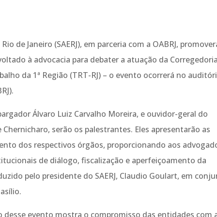
Rio de Janeiro (SAERJ), em parceria com a OABRJ, promover
voltado à advocacia para debater a atuação da Corregedoria
balho da 1ª Região (TRT-RJ) – o evento ocorrerá no auditór
RJ).
rgador Álvaro Luiz Carvalho Moreira, e ouvidor-geral do
Chernicharo, serão os palestrantes. Eles apresentarão as
mento dos respectivos órgãos, proporcionando aos advogad
tucionais de diálogo, fiscalização e aperfeiçoamento da
duzido pelo presidente do SAERJ, Claudio Goulart, em conj
sílio.
ão desse evento mostra o compromisso das entidades com 