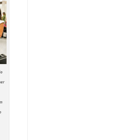
ão
her
em
o