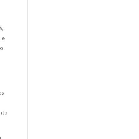
á,
 e
io
os
unto
a