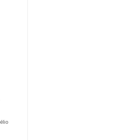
V
élio