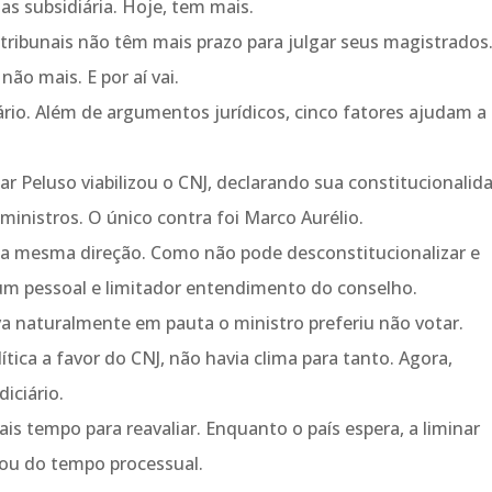
s subsidiária. Hoje, tem mais.
ribunais não têm mais prazo para julgar seus magistrados
ão mais. E por aí vai.
ário. Além de argumentos jurídicos, cinco fatores ajudam a
r Peluso viabilizou o CNJ, declarando sua constitucionalid
inistros. O único contra foi Marco Aurélio.
a na mesma direção. Como não pode desconstitucionalizar e
 um pessoal e limitador entendimento do conselho.
a naturalmente em pauta o ministro preferiu não votar.
ítica a favor do CNJ, não havia clima para tanto. Agora,
iciário.
is tempo para reavaliar. Enquanto o país espera, a liminar
izou do tempo processual.