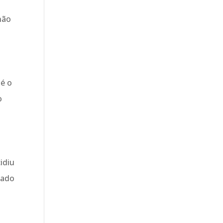
não
,
 é o
o
idiu
cado