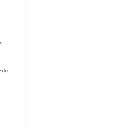
ue
e do