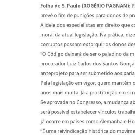
Folha de S. Paulo (ROGÉRIO PAGNAN):
P
prevê o fim de punições para donos de pr
A ideia dos especialistas em direito qu
moral da atual legislação. Na prática, diz
corruptos possam extorquir os donos des
“O Código deixará de ser o paladino da mo
procurador Luiz Carlos dos Santos Gonçal
anteprojeto para ser submetido aos parl
Pela legislação em vigor, quem mantém ca
anos mais multa. Já a prostituição em si
Se aprovada no Congresso, a mudança abr
será possível estabelecer vínculos traba
já ocorre em países como Alemanha e Ho
“É uma reivindicação histórica do movim