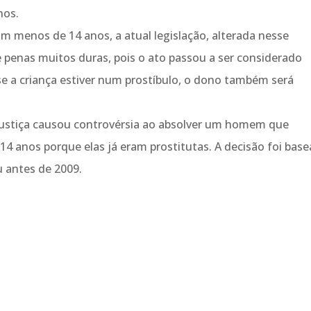
nos.
m menos de 14 anos, a atual legislação, alterada nesse
 penas muitos duras, pois o ato passou a ser considerado
 se a criança estiver num prostíbulo, o dono também será
 Justiça causou controvérsia ao absolver um homem que
4 anos porque elas já eram prostitutas. A decisão foi bas
u antes de 2009.