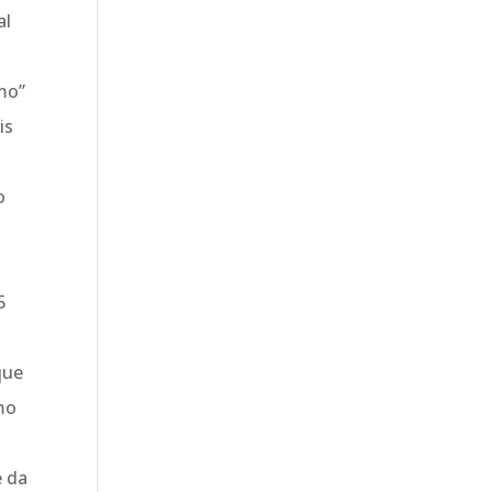
al
mo”
is
o
5
que
mo
e da