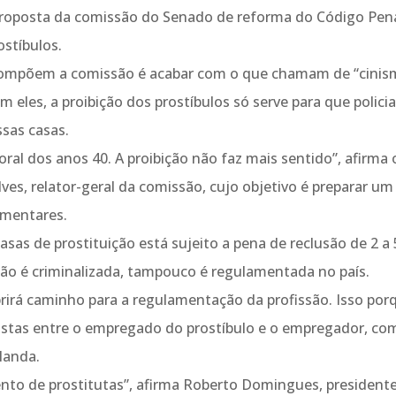
roposta da comissão do Senado de reforma do Código Pen
ostíbulos.
e compõem a comissão é acabar com o que chamam de “cinis
em eles, a proibição dos prostíbulos só serve para que policia
sas casas.
ral dos anos 40. A proibição não faz mais sentido”, afirma 
ves, relator-geral da comissão, cujo objetivo é preparar um
amentares.
sas de prostituição está sujeito a pena de reclusão de 2 a 
 não é criminalizada, tampouco é regulamentada no país.
irá caminho para a regulamentação da profissão. Isso por
lhistas entre o empregado do prostíbulo e o empregador, co
landa.
ento de prostitutas”, afirma Roberto Domingues, president