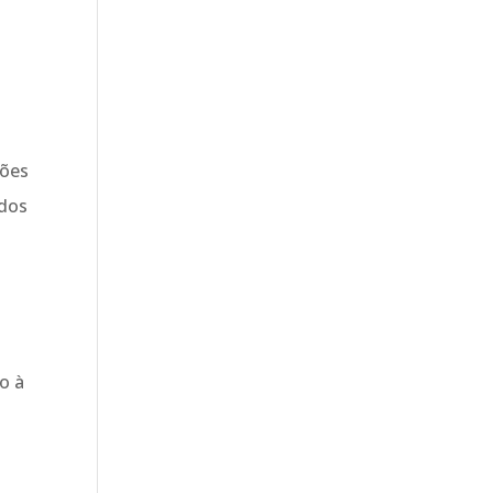
ções
ados
o à