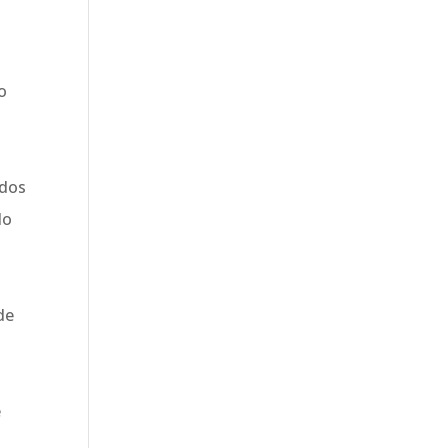
o
ados
do
de
2
e