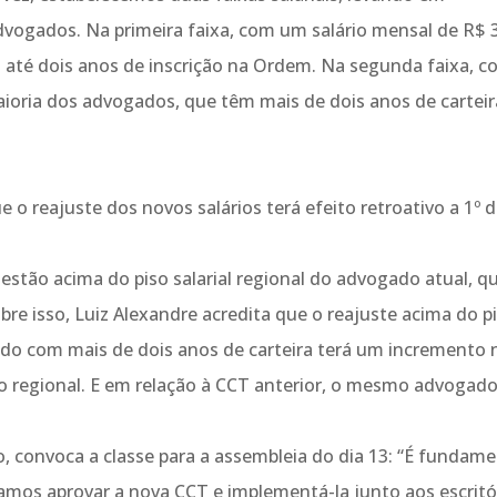
dvogados. Na primeira faixa, com um salário mensal de R$ 
m até dois anos de inscrição na Ordem. Na segunda faixa, 
aioria dos advogados, que têm mais de dois anos de carteir
o reajuste dos novos salários terá efeito retroativo a 1º 
estão acima do piso salarial regional do advogado atual, q
obre isso, Luiz Alexandre acredita que o reajuste acima do p
ado com mais de dois anos de carteira terá um incremento 
so regional. E em relação à CCT anterior, o mesmo advogad
o, convoca a classe para a assembleia do dia 13: “É fundame
mos aprovar a nova CCT e implementá-la junto aos escritó