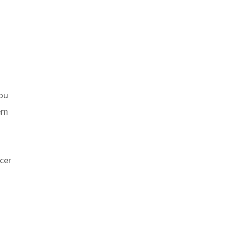
o
 ou
sem
cer