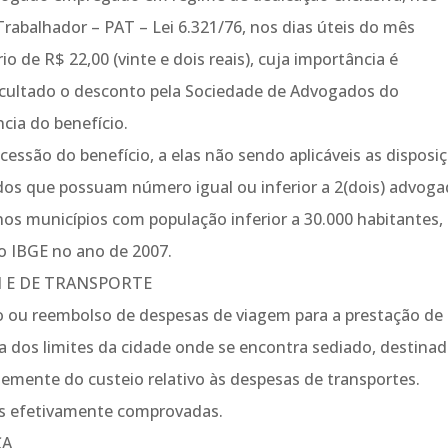
abalhador – PAT – Lei 6.321/76, nos dias úteis do mês
o de R$ 22,00 (vinte e dois reais), cuja importância é
acultado o desconto pela Sociedade de Advogados do
ncia do benefício.
cessão do benefício, a elas não sendo aplicáveis as disposi
dos que possuam número igual ou inferior a 2(dois) advog
os municípios com população inferior a 30.000 habitantes,
o IBGE no ano de 2007.
M E DE TRANSPORTE
o ou reembolso de despesas de viagem para a prestação de
ra dos limites da cidade onde se encontra sediado, destinad
mente do custeio relativo às despesas de transportes.
s efetivamente comprovadas.
CA