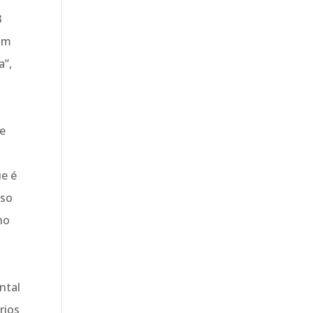
3
com
a”,
de
ue é
iso
no
o
ntal
rios