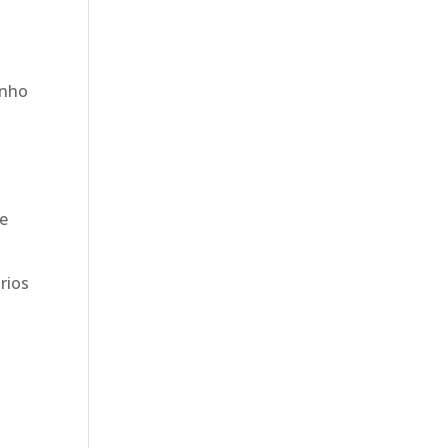
unho
se
rios