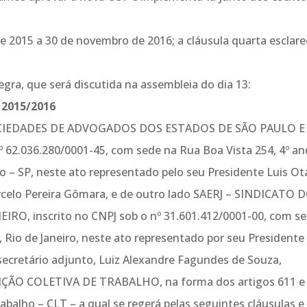
e 2015 a 30 de novembro de 2016; a cláusula quarta esclare
egra, que será discutida na assembleia do dia 13:
2015/2016
SOCIEDADES DE ADVOGADOS DOS ESTADOS DE SÃO PAULO E
º 62.036.280/0001-45, com sede na Rua Boa Vista 254, 4º an
lo – SP, neste ato representado pelo seu Presidente Luis Ot
rcelo Pereira Gômara, e de outro lado SAERJ – SINDICATO 
, inscrito no CNPJ sob o nº 31.601.412/0001-00, com s
, Rio de Janeiro, neste ato representado por seu Presidente
secretário adjunto, Luiz Alexandre Fagundes de Souza,
NÇÃO COLETIVA DE TRABALHO, na forma dos artigos 611 e
abalho – CLT – a qual se regerá pelas seguintes cláusulas e