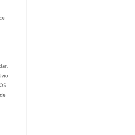
ce
dar,
ávio
DOS
ede