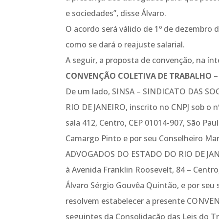
e sociedades”, disse Álvaro.
O acordo será válido de 1º de dezembro d
como se dará o reajuste salarial.
A seguir, a proposta de convenção, na ínt
CONVENÇÃO COLETIVA DE TRABALHO – 
De um lado, SINSA – SINDICATO DAS 
RIO DE JANEIRO, inscrito no CNPJ sob o n
sala 412, Centro, CEP 01014-907, São Pau
Camargo Pinto e por seu Conselheiro Ma
ADVOGADOS DO ESTADO DO RIO DE JANEIRO
à Avenida Franklin Roosevelt, 84 – Centro
Álvaro Sérgio Gouvêa Quintão, e por seu 
resolvem estabelecer a presente CONVE
seguintes da Consolidação das Leis do Tr