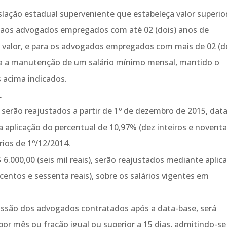
lação estadual superveniente que estabeleça valor superio
o aos advogados empregados com até 02 (dois) anos de
 valor, e para os advogados empregados com mais de 02 (d
da a manutenção de um salário mínimo mensal, mantido o
 acima indicados.
L
s) serão reajustados a partir de 1º de dezembro de 2015, dat
a aplicação do percentual de 10,97% (dez inteiros e noventa
rios de 1º/12/2014.
6.000,00 (seis mil reais), serão reajustados mediante aplic
scentos e sessenta reais), sobre os salários vigentes em
missão dos advogados contratados após a data-base, será
por mês ou fração igual ou superior a 15 dias, admitindo-se