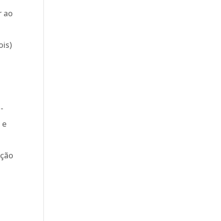
r ao
ois)
a-
 e
ação