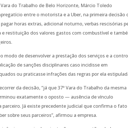
ª Vara do Trabalho de Belo Horizonte, Márcio Toledo
regatício entre o motorista e a Uber, na primeira decisão 
pagar horas extras, adicional noturno, verbas rescisórias p
 e restituição dos valores gastos com combustível e tamb
eiros.
o modo de desenvolver a prestação dos serviços e a contro
plicação de sanções disciplinares caso incidisse em
ados ou praticasse infrações das regras por ela estipulad
recorrer da decisão, “já que 37ª Vara do Trabalho da mesma
eterminou exatamente o oposto — ausência de vínculo
parceiro. Já existe precedente judicial que confirma o fato
er sobre seus parceiros”, afirmou a empresa.