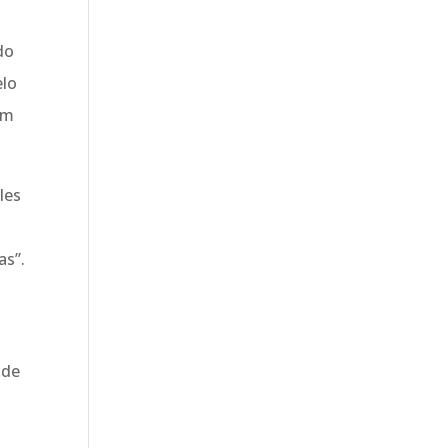
do
elo
ém
les
as”.
 de