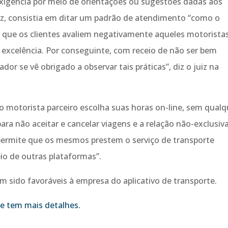
xigência por meio de orientações ou sugestões dadas aos
uiz, consistia em ditar um padrão de atendimento “como o
 que os clientes avaliem negativamente aqueles motorista
excelência. Por conseguinte, com receio de não ser bem
ador se vê obrigado a observar tais práticas”, diz o juiz na
 o motorista parceiro escolha suas horas on-line, sem qualq
para não aceitar e cancelar viagens e a relação não-exclusiv
 permite que os mesmos prestem o serviço de transporte
io de outras plataformas”.
m sido favoráveis à empresa do aplicativo de transporte.
ue tem mais detalhes.