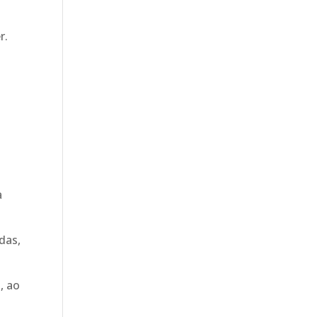
r.
à
das,
, ao