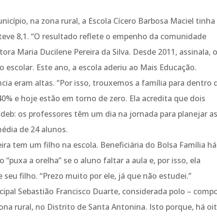
icípio, na zona rural, a Escola Cícero Barbosa Maciel tinha
bteve 8,1. “O resultado reflete o empenho da comunidade
etora Maria Ducilene Pereira da Silva. Desde 2011, assinala, 
 escolar. Este ano, a escola aderiu ao Mais Educação.
cia eram altas. “Por isso, trouxemos a família para dentro 
40% e hoje estão em torno de zero. Ela acredita que dois
deb: os professores têm um dia na jornada para planejar a
édia de 24 alunos.
ira tem um filho na escola. Beneficiária do Bolsa Família há
“puxa a orelha” se o aluno faltar a aula e, por isso, ela
eu filho. “Prezo muito por ele, já que não estudei.”
cipal Sebastião Francisco Duarte, considerada polo – comp
zona rural, no Distrito de Santa Antonina. Isto porque, há oi