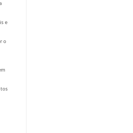
a
is e
r o
 em
ntos