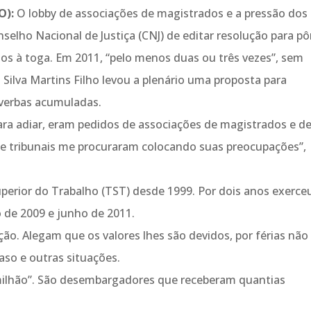
O):
O lobby de associações de magistrados e a pressão dos
nselho Nacional de Justiça (CNJ) de editar resolução para pô
os à toga. Em 2011, “pelo menos duas ou três vezes”, sem
 Silva Martins Filho levou a plenário uma proposta para
 verbas acumuladas.
para adiar, eram pedidos de associações de magistrados e d
 de tribunais me procuraram colocando suas preocupações”,
uperior do Trabalho (TST) desde 1999. Por dois anos exerce
o de 2009 e junho de 2011.
ção. Alegam que os valores lhes são devidos, por férias não
so e outras situações.
milhão”. São desembargadores que receberam quantias