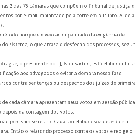
nas 2 das 75 câmaras que compõem o Tribunal de Justiça 
ntos por e-mail implantado pela corte em outubro. A ideia
s.
método porque ele veio acompanhado da exigência de
o do sistema, o que atrasa o desfecho dos processos, segu
ufrague, o presidente do TJ, Ivan Sartori, está elaborando 
ificação aos advogados e evitar a demora nessa fase.
ecursos contra sentenças ou despachos dos juízes de primeir
s de cada câmara apresentam seus votos em sessão pública
da depois da contagem dos votos.
ão precisam se reunir. Cada um elabora sua decisão e a
ra. Então o relator do processo conta os votos e redige o