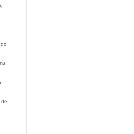
de
ndo
uma
a
 de