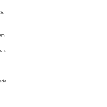
te.
jam
ori.
rada