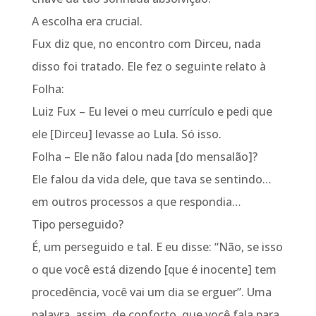
A escolha era crucial.
Fux diz que, no encontro com Dirceu, nada
disso foi tratado. Ele fez o seguinte relato à
Folha:
Luiz Fux – Eu levei o meu currículo e pedi que
ele [Dirceu] levasse ao Lula. Só isso.
Folha – Ele não falou nada [do mensalão]?
Ele falou da vida dele, que tava se sentindo…
em outros processos a que respondia…
Tipo perseguido?
É, um perseguido e tal. E eu disse: “Não, se isso
o que você está dizendo [que é inocente] tem
procedência, você vai um dia se erguer”. Uma
palavra, assim, de conforto, que você fala para