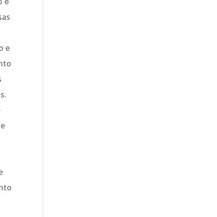
o e
sas
o e
anto
s
s.
e
 e
e
anto