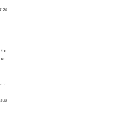
s da
. Em
que
as;
 sua