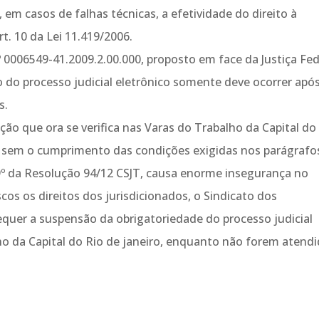
 em casos de falhas técnicas, a efetividade do direito à
t. 10 da Lei 11.419/2006.
º 0006549-41.2009.2.00.000, proposto em face da Justiça Fed
o do processo judicial eletrônico somente deve ocorrer apó
s.
ão que ora se verifica nas Varas do Trabalho da Capital do
Je sem o cumprimento das condições exigidas nos parágrafo
rt. 9º da Resolução 94/12 CSJT, causa enorme insegurança no
scos os direitos dos jurisdicionados, o Sindicato dos
equer a suspensão da obrigatoriedade do processo judicial
lho da Capital do Rio de janeiro, enquanto não forem atend