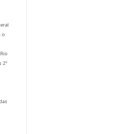
eral
s o
 Rio
s 2º
idas