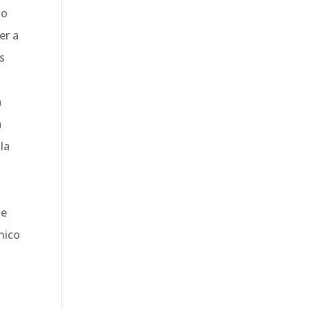
 o
er a
s
à
a
la
ue
nico