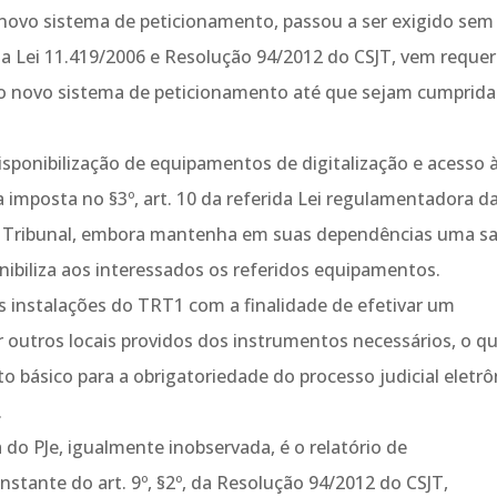
 novo sistema de peticionamento, passou a ser exigido sem
 Lei 11.419/2006 e Resolução 94/2012 do CSJT, vem requer
do novo sistema de peticionamento até que sejam cumprida
sponibilização de equipamentos de digitalização e acesso 
imposta no §3º, art. 10 da referida Lei regulamentadora d
se Tribunal, embora mantenha em suas dependências uma sa
ibiliza aos interessados os referidos equipamentos.
s instalações do TRT1 com a finalidade de efetivar um
r outros locais providos dos instrumentos necessários, o q
to básico para a obrigatoriedade do processo judicial eletrô
.
 do PJe, igualmente inobservada, é o relatório de
onstante do art. 9º, §2º, da Resolução 94/2012 do CSJT,