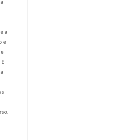
ra
ue a
o e
de
 E
ra
as
rso.