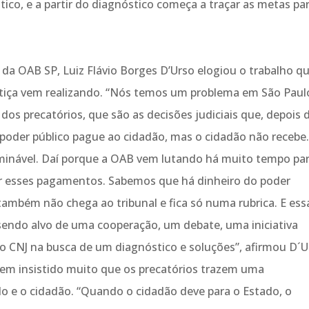
ico, e a partir do diagnóstico começa a traçar as metas pa
e da OAB SP, Luiz Flávio Borges D’Urso elogiou o trabalho q
stiça vem realizando. “Nós temos um problema em São Paul
dos precatórios, que são as decisões judiciais que, depois 
poder público pague ao cidadão, mas o cidadão não recebe.
rminável. Daí porque a OAB vem lutando há muito tempo pa
zar esses pagamentos. Sabemos que há dinheiro do poder
 também não chega ao tribunal e fica só numa rubrica. E ess
 sendo alvo de uma cooperação, um debate, uma iniciativa
o CNJ na busca de um diagnóstico e soluções”, afirmou D´U
em insistido muito que os precatórios trazem uma
o e o cidadão. “Quando o cidadão deve para o Estado, o