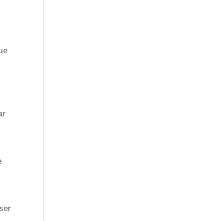
ue
s
ar
e
ser