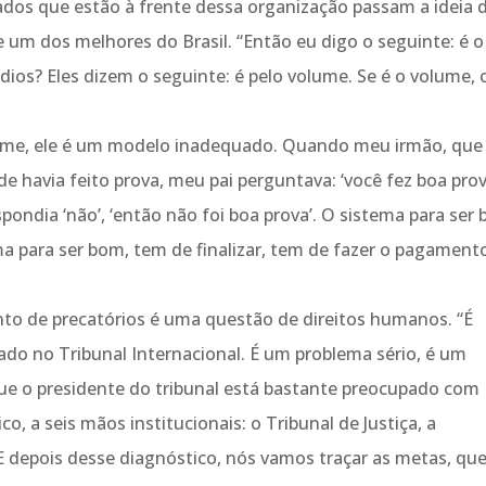
dos que estão à frente dessa organização passam a ideia 
um dos melhores do Brasil. “Então eu digo o seguinte: é o
ios? Eles dizem o seguinte: é pelo volume. Se é o volume, 
ume, ele é um modelo inadequado. Quando meu irmão, que
e havia feito prova, meu pai perguntava: ‘você fez boa prova
 respondia ‘não’, ‘então não foi boa prova’. O sistema para ser
ema para ser bom, tem de finalizar, tem de fazer o pagament
nto de precatórios é uma questão de direitos humanos. “É
nado no Tribunal Internacional. É um problema sério, é um
 que o presidente do tribunal está bastante preocupado com
o, a seis mãos institucionais: o Tribunal de Justiça, a
 depois desse diagnóstico, nós vamos traçar as metas, que