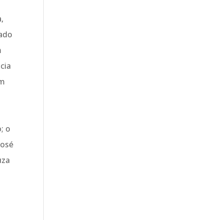
,
tado
m
cia
em
; o
José
uza