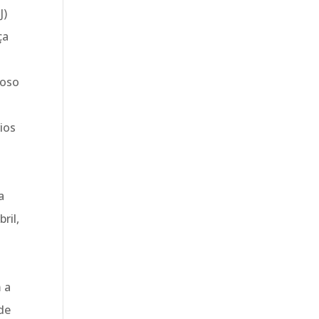
J)
ça
noso
ios
a
ril,
 a
 de