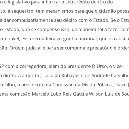
 e legislativo para ir buscar o seu crédito dentro do
esto, é sequestro, tem mecanismos para que o cidadão possa
aldar compulsoriamente seu débito com o Estado. Se o Es
 o Estado, que se compense isso, de maneira tal a fazer co
rminável, essa verdadeira vergonha nacional, que é a ausên
ão. Ordem judicial é para ser cumprida e precatório é ord
P com a corregedora, além do presidente D´Urso, o vice-
a diretora adjunta , Tallulah Kobayashi de Andrade Carvalho
Filho; o presidente da Comissão da Dívida Pública, Flávio 
sma comissão Marcelo Lobo Reis Gatti e Wilson Luis de So