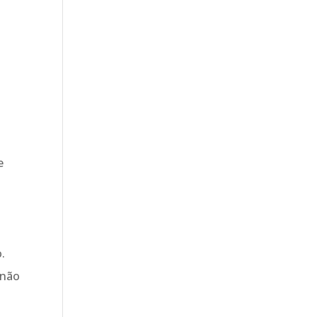
e
.
 não