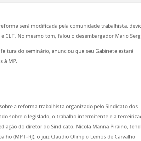
l reforma será modificada pela comunidade trabalhista, devi
o e CLT. No mesmo tom, falou o desembargador Mario Serg
 feitura do seminário, anunciou que seu Gabinete estará
s à MP.
obre a reforma trabalhista organizado pelo Sindicato dos
o sobre o legislado, o trabalho intermitente e a terceiriz
ediação do diretor do Sindicato, Nicola Manna Piraino, ten
abalho (MPT-RJ), o juiz Claudio Olímpio Lemos de Carvalho