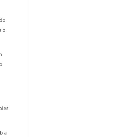
 do
e o
o
 o
oles
b a