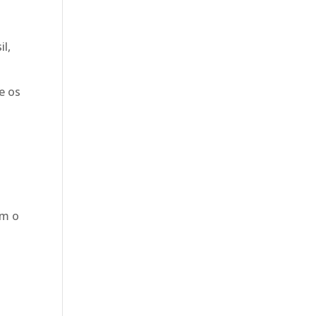
l,
e os
om o