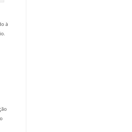
do à
io.
ação
do