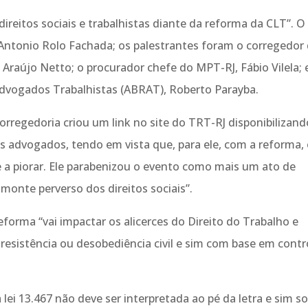
 direitos sociais e trabalhistas diante da reforma da CLT”. O
é Antonio Rolo Fachada; os palestrantes foram o corregedor
raújo Netto; o procurador chefe do MPT-RJ, Fábio Vilela; 
 Advogados Trabalhistas (ABRAT), Roberto Parayba.
rregedoria criou um link no site do TRT-RJ disponibilizand
s advogados, tendo em vista que, para ele, com a reforma,
 a piorar. Ele parabenizou o evento como mais um ato de
onte perverso dos direitos sociais”.
eforma “vai impactar os alicerces do Direito do Trabalho e
resistência ou desobediência civil e sim com base em contr
ei 13.467 não deve ser interpretada ao pé da letra e sim so