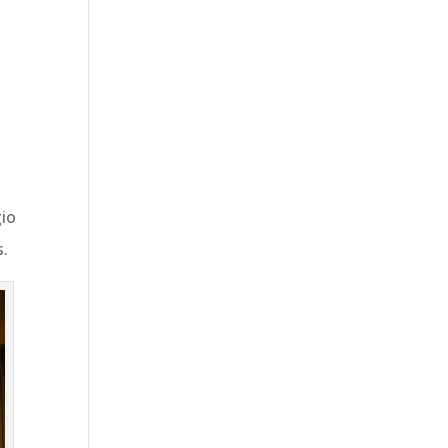
gio
s.