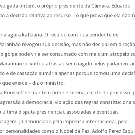
divulgada ontem, o próprio presidente da Câmara, Eduardo
 a decisão relativa ao recurso – o que prova que ela não f
na agora kafkiana. O recurso continua pendente de
Maranhão revogou sua decisão, mas não decidiu em direçã
 e o golpe pode vir a ser consumado com mais um atropelo s
 Maranhão só voltou atrás ao ser coagido pelos parlamentar
tido e de cassação sumária apenas porque tomou uma decis
 que exerce – diz o ministro.
ma Rousseff se mantém firme e serena, ciente do processo 
 agressão à democracia, violação das regras constitucionais
 última disputa presidencial, associadas a eventuais
ssagem, já denunciado pela imprensa internacional, pela
r personalidades como o Nobel da Paz, Adolfo Perez Esqui