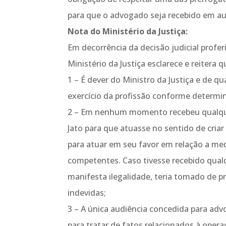
para que o advogado seja recebido em aud
Nota do Ministério da Justiça:
Em decorrência da decisão judicial profe
Ministério da Justiça esclarece e reitera q
1 – É dever do Ministro da Justiça e de q
exercício da profissão conforme determi
2 – Em nenhum momento recebeu qualquer
Jato para que atuasse no sentido de cria
para atuar em seu favor em relação a medi
competentes. Caso tivesse recebido qualq
manifesta ilegalidade, teria tomado de p
indevidas;
3 – A única audiência concedida para adv
para tratar de fatos relacionados à operaç