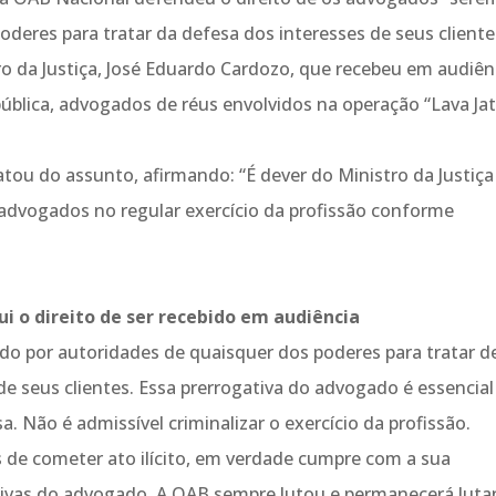
deres para tratar da defesa dos interesses de seus cliente
o da Justiça, José Eduardo Cardozo, que recebeu em audiên
blica, advogados de réus envolvidos na operação “Lava Ja
tou do assunto, afirmando: “É dever do Ministro da Justiça
 advogados no regular exercício da profissão conforme
i o direito de ser recebido em audiência
ido por autoridades de quaisquer dos poderes para tratar d
de seus clientes. Essa prerrogativa do advogado é essencial
a. Não é admissível criminalizar o exercício da profissão.
 de cometer ato ilícito, em verdade cumpre com a sua
tivas do advogado. A OAB sempre lutou e permanecerá lut