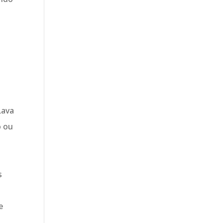
Lava
o ou
s
e