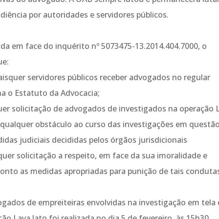
iência por autoridades e servidores públicos.
rida em face do inquérito nº 5073475-13.2014.404.7000, o
ue:
uaisquer servidores públicos receber advogados no regular
na o Estatuto da Advocacia;
 solicitação de advogados de investigados na operação 
r qualquer obstáculo ao curso das investigações em questã
das judiciais decididas pelos órgãos jurisdicionais
uer solicitação a respeito, em face da sua imoralidade e
ronto as medidas apropriadas para punição de tais conduta
ogados de empreiteiras envolvidas na investigação em tela 
ão Lava Jato foi realizada no dia 5 de fevereiro, às 15h30,