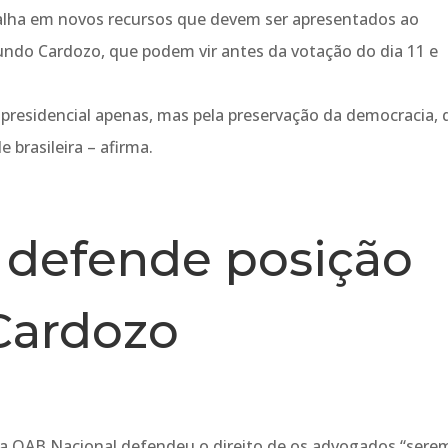
abalha em novos recursos que devem ser apresentados ao
undo Cardozo, que podem vir antes da votação do dia 11 e
residencial apenas, mas pela preservação da democracia, 
 brasileira – afirma.
 defende posição
Cardozo
 da OAB Nacional defendeu o direito de os advogados “sere