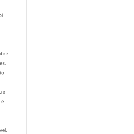
oi
o
obre
es.
ão
que
 e
vel.