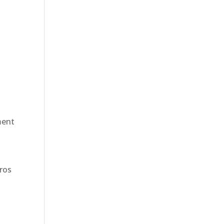
ment
o
ros