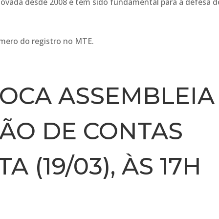
ovada desde 2008 e tem sido fundamental para a defesa d
úmero do registro no MTE.
VOCA ASSEMBLEIA
ÃO DE CONTAS
 (19/03), ÀS 17H